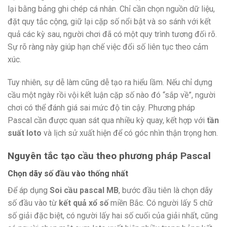
lại bằng bảng ghi chép cá nhân. Chỉ cần chọn nguồn dữ liệu,
đặt quy tắc cộng, giữ lại cặp số nổi bật và so sánh với kết
quả các kỳ sau, người chơi đã có một quy trình tương đối rõ.
Sự rõ ràng này giúp hạn chế việc đổi số liên tục theo cảm
xúc.
Tuy nhiên, sự dễ làm cũng dễ tạo ra hiểu lầm. Nếu chỉ dựng
cầu một ngày rồi vội kết luận cặp số nào đó “sắp về”, người
chơi có thể đánh giá sai mức độ tin cậy. Phương pháp
Pascal cần được quan sát qua nhiều kỳ quay, kết hợp với
tần
suất loto
và lịch sử xuất hiện để có góc nhìn thận trọng hơn.
Nguyên tắc tạo cầu theo phương pháp Pascal
Chọn dãy số đầu vào thống nhất
Để áp dụng
Soi cầu pascal MB
, bước đầu tiên là chọn dãy
số đầu vào từ
kết quả xổ số
miền Bắc. Có người lấy 5 chữ
số giải đặc biệt, có người lấy hai số cuối của giải nhất, cũng