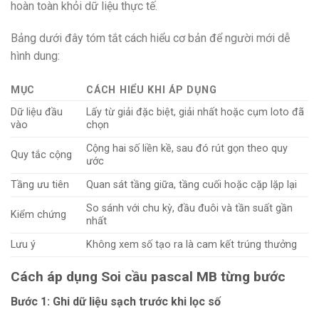
hoàn toàn khỏi dữ liệu thực tế.
Bảng dưới đây tóm tắt cách hiểu cơ bản để người mới dễ
hình dung:
MỤC
CÁCH HIỂU KHI ÁP DỤNG
Dữ liệu đầu
Lấy từ giải đặc biệt, giải nhất hoặc cụm loto đã
vào
chọn
Cộng hai số liền kề, sau đó rút gọn theo quy
Quy tắc cộng
ước
Tầng ưu tiên
Quan sát tầng giữa, tầng cuối hoặc cặp lặp lại
So sánh với chu kỳ, đầu đuôi và tần suất gần
Kiểm chứng
nhất
Lưu ý
Không xem số tạo ra là cam kết trúng thưởng
Cách áp dụng Soi cầu pascal MB từng bước
Bước 1: Ghi dữ liệu sạch trước khi lọc số