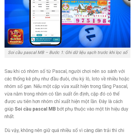
Soi cầu pascal MB – Bước 1: Ghi dữ liệu sạch trước khi lọc số
Sau khi có nhóm số từ Pascal, người chơi nên so sánh với
các thống kê phụ như đầu đuôi, chu kỳ lô, loto về nhiều hoặc
nhóm số gan. Nếu một cặp vừa xuất hiện trong tầng Pascal,
vừa nằm trong nhóm có tần suất ổn định, cặp đó có thể
được ưu tiên hơn nhóm chỉ xuất hiện một lần. Đây là cách
giúp
Soi cầu pascal MB
bớt phụ thuộc vào một tín hiệu duy
nhất.
Dù vậy, không nên giữ quá nhiều số vì càng dàn trải thì chi