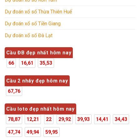
Dự đoán xổ số Thừa Thiên Huế
Dự đoán xổ số Tiền Giang
Dự đoán xổ số Đà Lạt
Cầu ĐB đẹp nhất hôm nay
66
16,61
35,53
Cầu 2 nháy đẹp hôm nay
67,76
Cầu loto đẹp nhất hôm nay
78,87
12,21
22
29,92
39,93
14,41
34,43
47,74
49,94
59,95