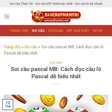
Skip
Soi cầu Thần Tài - Soi cầu VIP chính xác nhất - Soi cầu lô đề chuẩn
to
content
TRANG CHỦ
SOI CẦU
DỰ ĐOÁN
KẾT QUẢ XSKT
XỔ SỐ
Trang chủ
»
Soi cầu
»
Soi cầu pascal MB: Cách đọc cầu lô
Pascal dễ hiểu nhất
SOI CẦU
Soi cầu pascal MB: Cách đọc cầu lô
Pascal dễ hiểu nhất
12
Th6