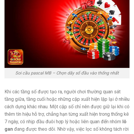
Soi cầu pascal MB – Chọn dãy số đầu vào thống nhất
Khi các tầng số được tạo ra, người chơi thường quan sát
tầng giữa, tầng cuối hoặc những cặp xuất hiện lặp lại ở nhiều
cách dựng khác nhau. Một cặp số chỉ nên được giữ lại khi có
thêm tín hiệu hỗ trợ, chẳng hạn từng xuất hiện trong thống kê
7 ngày, có nhịp đầu đuôi hợp lý hoặc liên quan đến nhóm
lô
gan
đang được theo dõi. Nhờ vậy, việc lọc số không tách rời