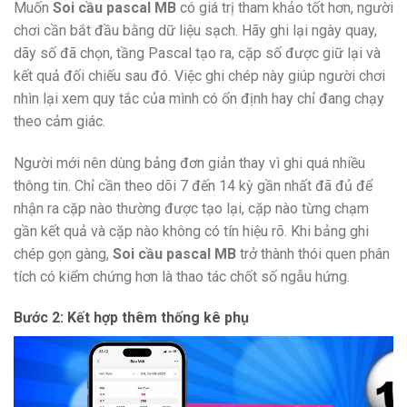
Muốn
Soi cầu pascal MB
có giá trị tham khảo tốt hơn, người
chơi cần bắt đầu bằng dữ liệu sạch. Hãy ghi lại ngày quay,
dãy số đã chọn, tầng Pascal tạo ra, cặp số được giữ lại và
kết quả đối chiếu sau đó. Việc ghi chép này giúp người chơi
nhìn lại xem quy tắc của mình có ổn định hay chỉ đang chạy
theo cảm giác.
Người mới nên dùng bảng đơn giản thay vì ghi quá nhiều
thông tin. Chỉ cần theo dõi 7 đến 14 kỳ gần nhất đã đủ để
nhận ra cặp nào thường được tạo lại, cặp nào từng chạm
gần kết quả và cặp nào không có tín hiệu rõ. Khi bảng ghi
chép gọn gàng,
Soi cầu pascal MB
trở thành thói quen phân
tích có kiểm chứng hơn là thao tác chốt số ngẫu hứng.
Bước 2: Kết hợp thêm thống kê phụ