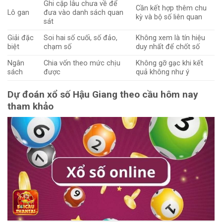
Ghi cặp lâu chưa về để
Cần kết hợp thêm chu
Lô gan
đưa vào danh sách quan
kỳ và bộ số liên quan
sát
Giải đặc
Soi hai số cuối, số đảo,
Không xem là tín hiệu
biệt
chạm số
duy nhất để chốt số
Ngân
Chia vốn theo mức chịu
Không gỡ gạc khi kết
sách
được
quả không như ý
Dự đoán xổ số Hậu Giang theo cầu hôm nay
tham khảo