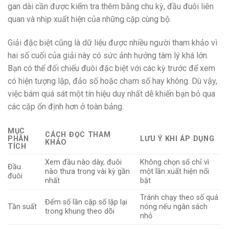
gan dài cần được kiểm tra thêm bằng chu kỳ, đầu đuôi liên
quan và nhịp xuất hiện của những cặp cùng bộ.
Giải đặc biệt cũng là dữ liệu được nhiều người tham khảo vì
hai số cuối của giải này có sức ảnh hưởng tâm lý khá lớn.
Bạn có thể đối chiếu đuôi đặc biệt với các kỳ trước để xem
có hiện tượng lặp, đảo số hoặc chạm số hay không. Dù vậy,
việc bám quá sát một tín hiệu duy nhất dễ khiến bạn bỏ qua
các cặp ổn định hơn ở toàn bảng.
MỤC
CÁCH ĐỌC THAM
PHÂN
LƯU Ý KHI ÁP DỤNG
KHẢO
TÍCH
Xem đầu nào dày, đuôi
Không chọn số chỉ vì
Đầu
nào thưa trong vài kỳ gần
một lần xuất hiện nổi
đuôi
nhất
bật
Tránh chạy theo số quá
Đếm số lần cặp số lặp lại
Tần suất
nóng nếu ngân sách
trong khung theo dõi
nhỏ