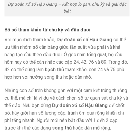
Dự đoán xổ số Hậu Giang – Kết hợp lô gan, chu kỳ và giải đặc
biệt
Bộ số tham khảo từ chu kỳ và đầu đuôi
Với mục đích tham khảo,
Dự đoán xổ số Hậu Giang
có thể
ưu tiên nhóm số cân bằng giữa tần suất vừa phải và khả
năng tạo cầu theo đầu đuôi. Ở góc nhìn tổng quát, bộ cầu
hôm nay có thể cân nhắc các cặp 24, 42, 76 và 89. Trong đó,
42 có thể dùng làm
bạch thủ
tham khảo, còn 24 và 76 phù
hợp hơn với hướng song thủ hoặc dàn nhỏ.
Những con số trên không gắn với một cam kết trúng thưởng
cụ thể, mà chỉ là ví dụ về cách chọn số từ quan sát chu kỳ và
thế đảo. Nếu bạn dùng
Dự đoán xổ số Hậu Giang
để chốt
số, hãy giới hạn số lượng cặp, tránh ôm quá rộng khiến chi
phí tăng nhanh. Người mới nên bắt đầu với 1 đến 2 cặp
trước khi thử các dạng
song thủ
hoặc dàn mở rộng.