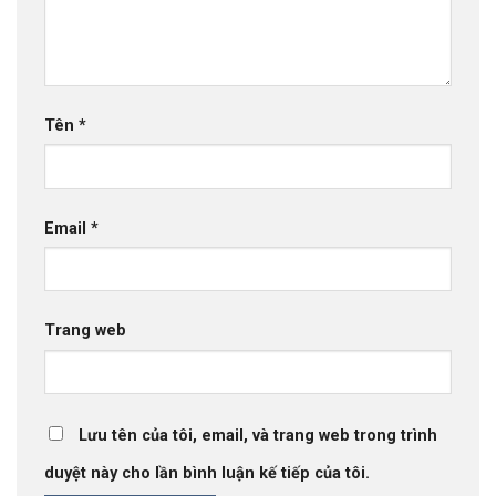
Tên
*
Email
*
Trang web
Lưu tên của tôi, email, và trang web trong trình
duyệt này cho lần bình luận kế tiếp của tôi.