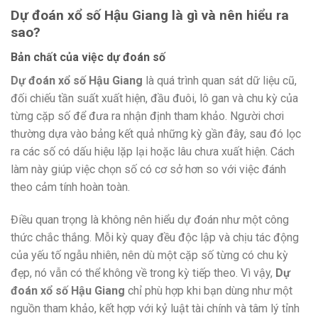
Dự đoán xổ số Hậu Giang là gì và nên hiểu ra
sao?
Bản chất của việc dự đoán số
Dự đoán xổ số Hậu Giang
là quá trình quan sát dữ liệu cũ,
đối chiếu tần suất xuất hiện, đầu đuôi, lô gan và chu kỳ của
từng cặp số để đưa ra nhận định tham khảo. Người chơi
thường dựa vào bảng kết quả những kỳ gần đây, sau đó lọc
ra các số có dấu hiệu lặp lại hoặc lâu chưa xuất hiện. Cách
làm này giúp việc chọn số có cơ sở hơn so với việc đánh
theo cảm tính hoàn toàn.
Điều quan trọng là không nên hiểu dự đoán như một công
thức chắc thắng. Mỗi kỳ quay đều độc lập và chịu tác động
của yếu tố ngẫu nhiên, nên dù một cặp số từng có chu kỳ
đẹp, nó vẫn có thể không về trong kỳ tiếp theo. Vì vậy,
Dự
đoán xổ số Hậu Giang
chỉ phù hợp khi bạn dùng như một
nguồn tham khảo, kết hợp với kỷ luật tài chính và tâm lý tỉnh