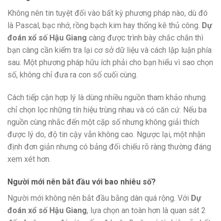
Không nên tin tuyệt đối vào bất kỳ phương pháp nào, dù đó
là Pascal, bạc nhớ, rồng bạch kim hay thống kê thủ công.
Dự
đoán xổ số Hậu Giang
càng được trình bày chắc chắn thì
bạn càng cần kiểm tra lại cơ sở dữ liệu và cách lập luận phía
sau. Một phương pháp hữu ích phải cho bạn hiểu vì sao chọn
số, không chỉ đưa ra con số cuối cùng.
Cách tiếp cận hợp lý là dùng nhiều nguồn tham khảo nhưng
chỉ chọn lọc những tín hiệu trùng nhau và có căn cứ. Nếu ba
nguồn cùng nhắc đến một cặp số nhưng không giải thích
được lý do, độ tin cậy vẫn không cao. Ngược lại, một nhận
định đơn giản nhưng có bảng đối chiếu rõ ràng thường đáng
xem xét hơn.
Người mới nên bắt đầu với bao nhiêu số?
Người mới không nên bắt đầu bằng dàn quá rộng. Với
Dự
đoán xổ số Hậu Giang
, lựa chọn an toàn hơn là quan sát 2