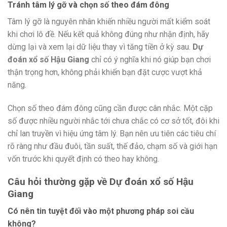
Tránh tâm lý gỡ và chọn số theo đám đông
Tâm lý gỡ là nguyên nhân khiến nhiều người mất kiểm soát
khi chơi lô đề. Nếu kết quả không đúng như nhận định, hãy
dừng lại và xem lại dữ liệu thay vì tăng tiền ở kỳ sau.
Dự
đoán xổ số Hậu Giang
chỉ có ý nghĩa khi nó giúp bạn chơi
thận trọng hơn, không phải khiến bạn đặt cược vượt khả
năng.
Chọn số theo đám đông cũng cần được cân nhắc. Một cặp
số được nhiều người nhắc tới chưa chắc có cơ sở tốt, đôi khi
chỉ lan truyền vì hiệu ứng tâm lý. Bạn nên ưu tiên các tiêu chí
rõ ràng như đầu đuôi, tần suất, thế đảo, chạm số và giới hạn
vốn trước khi quyết định có theo hay không.
Câu hỏi thường gặp về Dự đoán xổ số Hậu
Giang
Có nên tin tuyệt đối vào một phương pháp soi cầu
không?