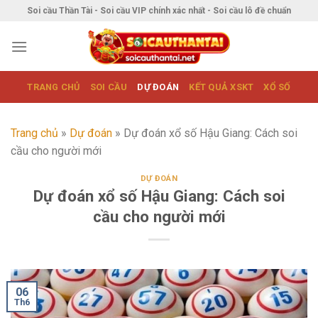
Skip
Soi cầu Thần Tài - Soi cầu VIP chính xác nhất - Soi cầu lô đề chuẩn
to
content
TRANG CHỦ
SOI CẦU
DỰ ĐOÁN
KẾT QUẢ XSKT
XỔ SỐ
Trang chủ
»
Dự đoán
»
Dự đoán xổ số Hậu Giang: Cách soi
cầu cho người mới
DỰ ĐOÁN
Dự đoán xổ số Hậu Giang: Cách soi
cầu cho người mới
06
Th6