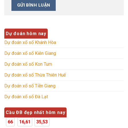
Dự đoán hôm nay
Dự đoán xổ số Khánh Hòa
Dự đoán xổ số Kiên Giang
Dự đoán xổ số Kon Tum
Dự đoán xổ số Thừa Thiên Huế
Dự đoán xổ số Tiền Giang
Dự đoán xổ số Đà Lạt
Cầu ĐB đẹp nhất hôm nay
66
16,61
35,53