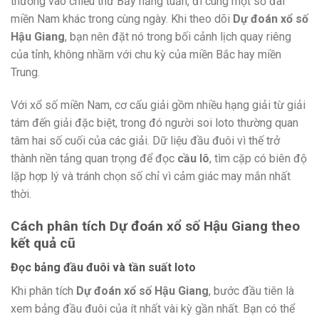
thưởng vào chiều thứ Bảy hằng tuần, đi cùng một số đài
miền Nam khác trong cùng ngày. Khi theo dõi
Dự đoán xổ số
Hậu Giang
, bạn nên đặt nó trong bối cảnh lịch quay riêng
của tỉnh, không nhầm với chu kỳ của miền Bắc hay miền
Trung.
Với xổ số miền Nam, cơ cấu giải gồm nhiều hạng giải từ giải
tám đến giải đặc biệt, trong đó người soi loto thường quan
tâm hai số cuối của các giải. Dữ liệu đầu đuôi vì thế trở
thành nền tảng quan trọng để đọc
cầu lô
, tìm cặp có biên độ
lặp hợp lý và tránh chọn số chỉ vì cảm giác may mắn nhất
thời.
Cách phân tích Dự đoán xổ số Hậu Giang theo
kết quả cũ
Đọc bảng đầu đuôi và tần suất loto
Khi phân tích
Dự đoán xổ số Hậu Giang
, bước đầu tiên là
xem bảng đầu đuôi của ít nhất vài kỳ gần nhất. Bạn có thể