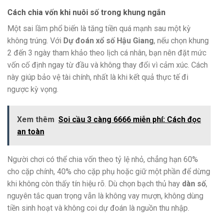
Cách chia vốn khi nuôi số trong khung ngắn
Một sai lầm phổ biến là tăng tiền quá mạnh sau một kỳ
không trúng. Với
Dự đoán xổ số Hậu Giang
, nếu chọn khung
2 đến 3 ngày tham khảo theo lịch cá nhân, bạn nên đặt mức
vốn cố định ngay từ đầu và không thay đổi vì cảm xúc. Cách
này giúp bảo vệ tài chính, nhất là khi kết quả thực tế đi
ngược kỳ vọng.
Xem thêm
Soi cầu 3 càng 6666 miễn phí: Cách đọc
an toàn
Người chơi có thể chia vốn theo tỷ lệ nhỏ, chẳng hạn 60%
cho cặp chính, 40% cho cặp phụ hoặc giữ một phần để dừng
khi không còn thấy tín hiệu rõ. Dù chọn bạch thủ hay
dàn số
,
nguyên tắc quan trọng vẫn là không vay mượn, không dùng
tiền sinh hoạt và không coi dự đoán là nguồn thu nhập.